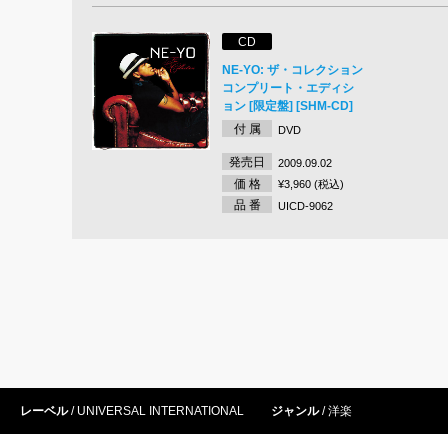
CD
NE-YO: ザ・コレクション
コンプリート・エディシ
ョン [限定盤] [SHM-CD]
付 属
DVD
発売日
2009.09.02
価 格
¥3,960 (税込)
品 番
UICD-9062
レーベル
UNIVERSAL INTERNATIONAL
ジャンル
洋楽