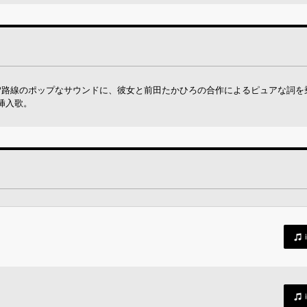
OP路線のポップなサウンドに、彼女と前田たかひろの合作によるピュアな詞を
挿入歌。