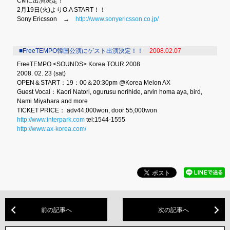
CMに出演決定！
2月19日(火)よりO.A START！！
Sony Ericsson →
http://www.sonyericsson.co.jp/
■FreeTEMPO韓国公演にゲスト出演決定！！
2008.02.07
FreeTEMPO <SOUNDS> Korea TOUR 2008
2008. 02. 23 (sat)
OPEN＆START：19：00＆20:30pm @Korea Melon AX
Guest Vocal：Kaori Natori, ogurusu norihide, arvin homa aya, bird,
Nami Miyahara and more
TICKET PRICE： adv44,000won, door 55,000won
http://www.interpark.com
tel:1544-1555
http://www.ax-korea.com/
前の記事へ
次の記事へ