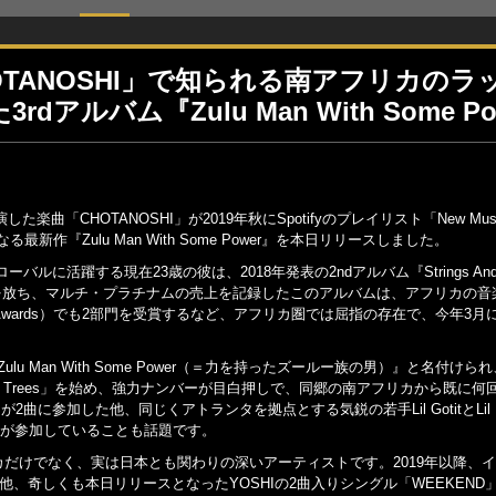
CHOTANOSHI」で知られる南アフリカの
アルバム『Zulu Man With Some 
した楽曲「CHOTANOSHI」が2019年秋にSpotifyのプレイリスト「New Mus
作『Zulu Man With Some Power』を本日リリースしました。
活躍する現在23歳の彼は、2018年発表の2ndアルバム『Strings And 
ングルを放ち、マルチ・プラチナムの売上を記録したこのアルバムは、アフリカの音楽メディ
k Magazine Awards）でも2部門を受賞するなど、アフリカ圏では屈指の存在で、今年3
Zulu Man With Some Power（＝力を持ったズールー族の男）』と
 Trees」を始め、強力ナンバーが目白押しで、同郷の南アフリカから既に何回
が2曲に参加した他、同じくアトランタを拠点とする気鋭の若手Lil GotitとLil K
トが参加していることも話題です。
だけでなく、実は日本とも関わりの深いアーティストです。2019年以降、
他、奇しくも本日リリースとなったYOSHIの2曲入りシングル「WEEKEND」のカップリング