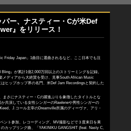
ラッパー、ナスティー・Cが米Def
Power』をリリース！
ic Friday Japan」1曲目に選曲されるなど、ここ日本でも注
Bling』が累計1億2,000万回以上のストリーミングを記録。
アから大絶賛を受け、見事South African Music
月にはヒップホップ界の名門、米Def Jam Recordingsと契約した
名付けられ、まさにナスティー・Cの躍進ぶりを象徴したタイトルとな
か共演している女性シンガーのRawleneや男性シンガーの
eed、J.コール主宰のDreamville所属のディーヴァ、アリ・
イベント参加、レコーディング、MV撮影などで３度来日を果
曲、「YAKINIKU GANGSHIT (feat. Nasty C,