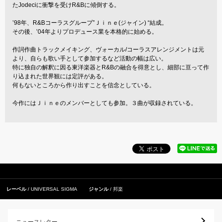
たJodeciに衝撃を受けR&Bに傾倒する。
’98年、R&Bコーラスグループ”Ｊｉｎｅ(ジャイン) “結成。
その後、’04年よりプロデュース業を本格的に始める。
作詞作曲トラックメイキング、ヴォーカル/コーラスアレンジメントは元
より、自らも歌い手として参加するなど活動の幅は広い。
特に独自の解釈に因る東洋楽器とR&Bの融合を得意とし、細部に亘って作
り込まれた世界観には定評がある。
何もないところから作り出すことを信念としている。
今作にはＪｉｎｅのメンバーとしても参加。３曲が収録されている。
レーベル
UNIVERSAL SIGMA
ジャンル
邦楽
ニュースレター