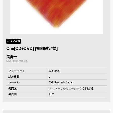
CD MAXI
One[CD+DVD] [初回限定盤]
美勇士
MYUJI KUWANA
フォーマット
CD MAXI
組み枚数
2
レーベル
EMI Records Japan
発売元
ユニバーサルミュージック合同会社
発売国
日本