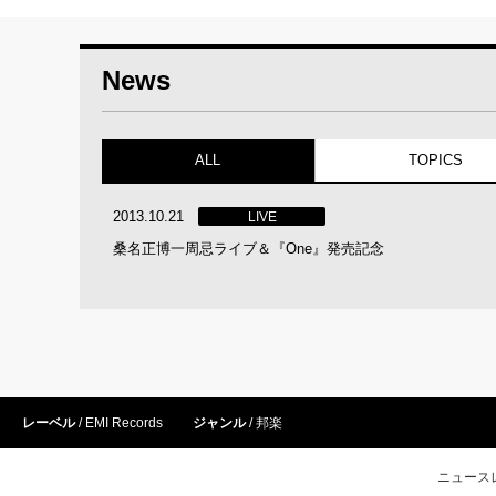
News
ALL
TOPICS
2013.10.21
LIVE
桑名正博一周忌ライブ＆『One』発売記念
レーベル
EMI Records
ジャンル
邦楽
ニュース