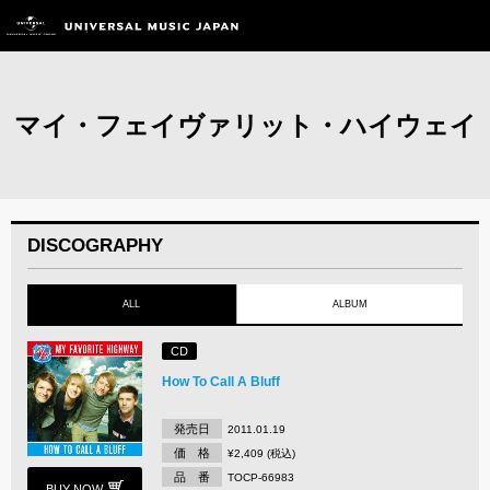
マイ・フェイヴァリット・ハイウェイ
DISCOGRAPHY
ALL
ALBUM
CD
How To Call A Bluff
発売日
2011.01.19
価 格
¥2,409 (税込)
品 番
TOCP-66983
BUY NOW