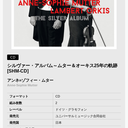
CD
シルヴァー・アルバム～ムター＆オーキス25年の軌跡
[SHM-CD]
アンネ=ゾフィー・ムター
Anne-Sophie Mutter
フォーマット
CD
組み枚数
2
レーベル
ドイツ・グラモフォン
発売元
ユニバーサルミュージック合同会社
発売国
日本