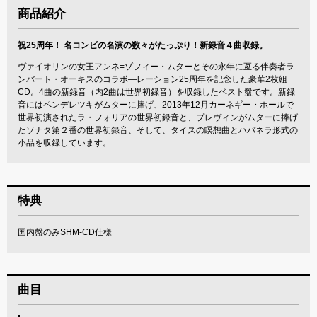
商品紹介
祝25周年！ 名コンビの名演の数々がたっぷり！新録音４曲収録。
ヴァイオリンの女王アンネ=ゾフィー・ムターとその永年に亙る伴奏者ラ
ンバート・オーキスのコラボ―レーション25周年を記念した豪華2枚組
CD。4曲の新録音（内2曲は世界初録音）を収録したベスト盤です。新録
音にはペンデレツキがムターに捧げ、2013年12月カーネギー・ホールで
世界初演されたラ・フォリアの世界初録音と、プレヴィンがムターに捧げ
たソナタ第２番の世界初録音、そして、タイスの瞑想曲とハバネラ形式の
小品を収録しています。
特典
国内盤のみSHM-CD仕様
曲目