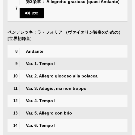
第3楽章： Allegretto grazioso (quasi Andante)
7
ペンデレツキ：ラ・フォリア （ヴァイオリン独奏のための）
[世界初録音]
Andante
8
Var. 1. Tempo I
9
Var. 2. Allegro giocoso alla polacca
10
Var. 3. Adagio, ma non troppo
11
Var. 4. Tempo I
12
Var. 5. Allegro con brio
13
Var. 6. Tempo I
14