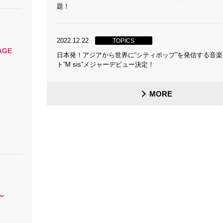
題！
2022.12.22
TOPICS
AGE
日本発！アジアから世界に“シティポップ”を発信する音
ト”M sis”メジャーデビュー決定！
MORE
〜