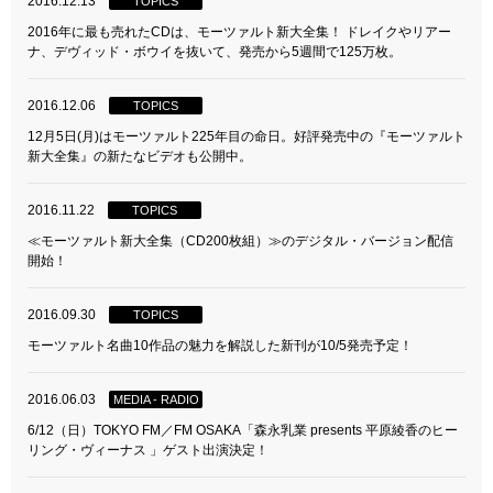
2016.12.13
TOPICS
2016年に最も売れたCDは、モーツァルト新大全集！ ドレイクやリアー
ナ、デヴィッド・ボウイを抜いて、発売から5週間で125万枚。
2016.12.06
TOPICS
12月5日(月)はモーツァルト225年目の命日。好評発売中の『モーツァルト
新大全集』の新たなビデオも公開中。
2016.11.22
TOPICS
≪モーツァルト新大全集（CD200枚組）≫のデジタル・バージョン配信
開始！
2016.09.30
TOPICS
モーツァルト名曲10作品の魅力を解説した新刊が10/5発売予定！
2016.06.03
MEDIA - RADIO
6/12（日）TOKYO FM／FM OSAKA「森永乳業 presents 平原綾香のヒー
リング・ヴィーナス 」ゲスト出演決定！