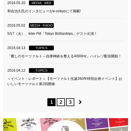
2016.05.20
MEDIA - WEB
和合治久氏のインタビューがe-onkyoにて掲載!
2016.05.02
MEDIA - RADIO
5/17（火）、Inter FM「Tokyo Brilliantrips」ゲスト出演！
2016.04.13
TOPICS
「癒しのモーツァルト～自律神経を整える4000Hz」ハイレゾ配信開始！
2016.04.12
TOPICS
＜イベント・レポート＞【モーツァルト生誕260年特別企画イベント】お
いしいモーツァルト第2回開催
1
2
3