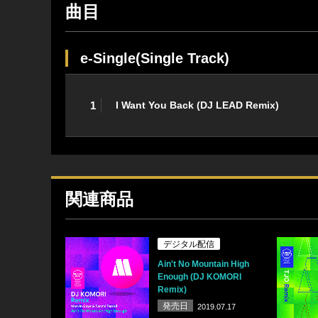
曲目
e-Single(Single Track)
1
I Want You Back (DJ LEAD Remix)
関連商品
デジタル配信
Ain't No Mountain High
Enough (DJ KOMORI
Remix)
発売日
2019.07.17