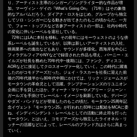
り、アーティスト主導のシンガー／ソングライター的な作品が増
加。マーヴィン・ゲイの『What’s Going On』（71年）はその象徴
的なアルバムだろう。ダイアナ・ロスをはじめ、グループから独立
してソロ・シンガーになる動きが出てきたのもこの頃からだ。一方
で、フォー・トップスなど古参アーティストの一部は、社内や時代
の変化に伴いレーベルを退社している。
72年にはLAに本社を移転。その前年にはモーウェストのような傍
系レーベルも誕生しているが、以降は新しいアーティストの入社、
映画業界への進出などもあり、サウンドが多様化。西海岸を中心に
フィラデルフィアやNYなどで録音された作品も増え、バーニー・エ
イルズが社長を務めた70年代中~後期には、ファンク、ディスコ、
AORなどに接近してクロスオーヴァー化していく。この時代に躍進
したのがコモドアーズだった。ジェイ・ラスカーを社長に迎えた前
後の70年代後半から80年代中期にかけては、リック・ジェームスが
モータウンの革命児として活躍。テンプテーションズのリユニオン
企画に手を貸したほか、ティーナ・マリーやメアリー・ジェーン・
ガールズを手掛けてレーベル・イメージを刷新している。デバージ
やダズ・バンドなどが登場したのもこの頃だ。モータウン25周年記
念イヴェント『モータウン25』が行われた83年には配給をMCAに委
ね、インディペンデント・レーベルとしての活動に終止符を打った
モータウン。とはいえ、コモドアーズから独立したライオネル・リ
ッチーの活躍などによって、レーベルのブランド力はさらに高まっ
ていく。