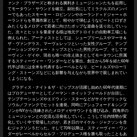
ァンク・ブラザーズと称される腕利きミュージシャンたちを起用し
てモータウン・サウンドを確立。副社長にしてミラクルズのメンバ
ーでもあったスモーキー・ロビンソンやホーランド＝ドジャー＝ホ
ーランドらを専属作家として、軽やかで弾むようなビートと口ずさ
みたくなるメロディで若者に向けたポップな楽曲を送り出していっ
た。次々とヒットを量産する様は地元デトロイトの自動車工場にも
例えられた。アーティストとしては、シュープリームスやマーサ＆
ザ・ヴァンデラス、マーヴェレッツといった女性グループ、テンプ
テーションズやフォー・トップスといった男性グループ、そしてマ
ーヴィン・ゲイや、現在も唯一の生え抜きとしてモータウンに所属
するスティーヴィー・ワンダーなどを輩出。創立から5年を経た60年
代半ば頃には全米を代表するレーベルとなり、ビートルズやローリ
ング・ストーンズなどにも影響を与えながら世界中で親しまれてい
くようになる。
グラディス・ナイト＆ザ・ピップスが活躍し始めた60年代後期に
はプロデューサーとしてノーマン・ホイットフィールドが台頭し、
テンプテーションズやエドウィン・スターなどがサイケデリックな
ソウル／ファンクでヒットを連発。同時にアシュフォード＆シンプ
ソンがNYから洗練されたメロディやサウンドを運び込み、西海岸の
ミュージシャンとの交流も活発化していく。こうして社内情勢が変
化していく中で登場したのが、若き日のマイケル・ジャクソンを含
むジャクソン５だった。そして70年以降は、スティーヴィー・ワン
ダーがレーベルからセルフ・プロデュース権を勝ち取ったこともあ