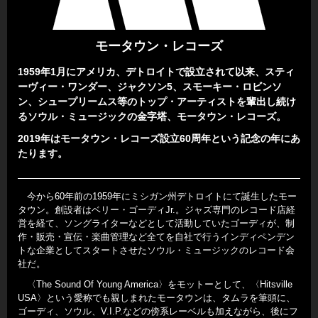
モータウン・レコーズ
1959年1月にアメリカ、デトロイトで設立されて以来、スティ
ーヴィー・ワンダー、ジャクソン5、スモーキー・ロビンソ
ン、シュープリームス等のトップ・アーティストを輩出し続け
るソウル・ミュージックの金字塔、モータウン・レコーズ。
2019年はモータウン・レコーズ設立60周年という記念の年にあ
たります。
今から60年前の1959年にミシガン州デトロイトにて誕生したモー
タウン。創設者はベリー・ゴーディJr.。ジャズ専門のレコード店経
営を経て、ソングライターなどとして活動していたゴーディが、制
作・販売・宣伝・楽曲管理など全てを自社で行うインディペンデン
トな企業としてスタートさせたソウル・ミュージックのレコード会
社だ。
〈The Sound Of Young America〉をモットーとして、〈Hitsville
USA〉という愛称でも親しまれたモータウンは、タムラを筆頭に、
ゴーディ、ソウル、V.I.P.などの傍系レーベルも加えながら、後にフ