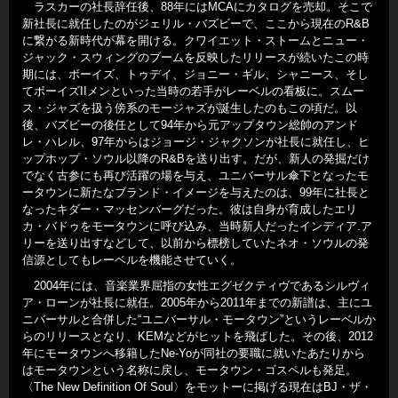
ラスカーの社長辞任後、88年にはMCAにカタログを売却。そこで
新社長に就任したのがジェリル・バズビーで、ここから現在のR&B
に繋がる新時代が幕を開ける。クワイエット・ストームとニュー・
ジャック・スウィングのブームを反映したリリースが続いたこの時
期には、ボーイズ、トゥデイ、ジョニー・ギル、シャニース、そし
てボーイズIIメンといった当時の若手がレーベルの看板に。スムー
ス・ジャズを扱う傍系のモージャズが誕生したのもこの頃だ。以
後、バズビーの後任として94年から元アップタウン総帥のアンド
レ・ハレル、97年からはジョージ・ジャクソンが社長に就任し、ヒ
ップホップ・ソウル以降のR&Bを送り出す。だが、新人の発掘だけ
でなく古参にも再び活躍の場を与え、ユニバーサル傘下となったモ
ータウンに新たなブランド・イメージを与えたのは、99年に社長と
なったキダー・マッセンバーグだった。彼は自身が育成したエリ
カ・バドゥをモータウンに呼び込み、当時新人だったインディア.ア
リーを送り出すなどして、以前から標榜していたネオ・ソウルの発
信源としてもレーベルを機能させていく。
2004年には、音楽業界屈指の女性エグゼクティヴであるシルヴィ
ア・ローンが社長に就任。2005年から2011年までの新譜は、主にユ
ニバーサルと合併した“ユニバーサル・モータウン”というレーベルか
らのリリースとなり、KEMなどがヒットを飛ばした。その後、2012
年にモータウンへ移籍したNe-Yoが同社の要職に就いたあたりから
はモータウンという名称に戻し、モータウン・ゴスペルも発足。
〈The New Definition Of Soul〉をモットーに掲げる現在はBJ・ザ・