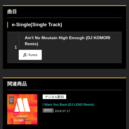
曲目
e-Single(Single Track)
Ain't No Moutain High Enough (DJ KOMORI
Remix)
1
関連商品
デジタル配信
I Want You Back (DJ LEAD Remix)
発売日
2019.07.17