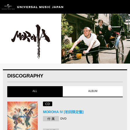
DISCOGRAPHY
ALL
ALBUM
CD
MOROHA IV [初回限定盤]
付 属
DVD