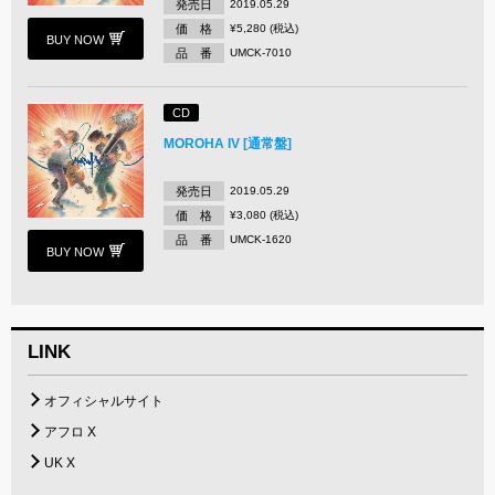
発売日
2019.05.29
価 格
¥5,280 (税込)
BUY NOW
品 番
UMCK-7010
CD
MOROHA IV [通常盤]
発売日
2019.05.29
価 格
¥3,080 (税込)
品 番
UMCK-1620
BUY NOW
LINK
オフィシャルサイト
アフロ X
UK X