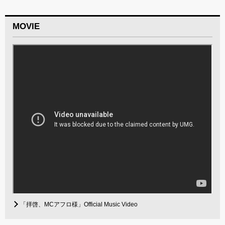
MOVIE
「拝啓、MCアフロ様」Official Music Video