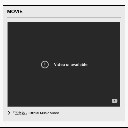
MOVIE
「五文銭」Official Music Video