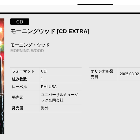
CD
モーニングウッド [CD EXTRA]
モーニング・ウッド
MORNING WOOD
フォーマット
CD
オリジナル発
2005.08.02
売日
組み枚数
1
レーベル
EMI-USA
ユニバーサルミュージ
発売元
ック合同会社
発売国
海外