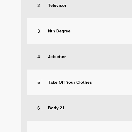
2
Televisor
3
Nth Degree
4
Jetsetter
5
Take Off Your Clothes
6
Body 21