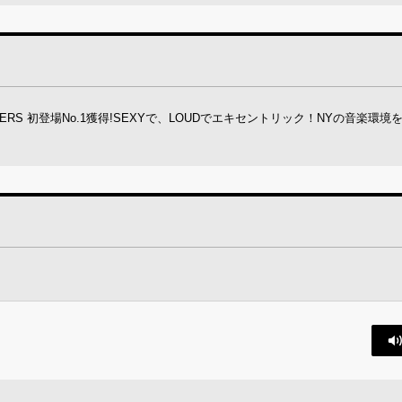
HEATSEEKERS 初登場No.1獲得!SEXYで、LOUDでエキセントリック！NYの音楽環