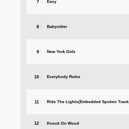
7
Easy
8
Babysitter
9
New York Girls
10
Everybody Rules
11
Ride The Lights(Embedded Spoken Track
12
Knock On Wood