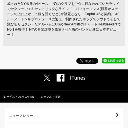
成されたNY出身の4ピース。 NYのクラブを中心に行なわれていたラウド
でセクシーでエキセントリックなライウ゛・パフォーマンス(観客がステ
ージの上に上がって服を脱ぐなど!)が話題となり、Captol USと契約。 ギ
ル・ノートンをプロデュースに迎え、制作されたポップでラウドでそして
飛び切りセクシーなアルバムはUSのNew ArtistsのチャートHeatseekersで
No.1を獲得！ NYの音楽環境を激変させた噂のバンドが遂に日本デビュ
ー！
レーベル
USM JAPAN
ジャンル
洋楽
ニュースレター