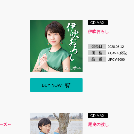
CD MAXI
伊吹おろし
発売日
2020.08.12
価 格
¥1,350 (税込)
品 番
UPCY-5090
BUY NOW
CD MAXI
ーズ～
尾曳の渡し