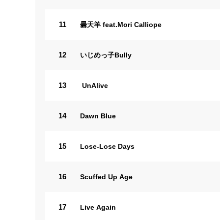
11
曇天羊 feat.Mori Calliope
12
いじめっ子Bully
13
UnAlive
14
Dawn Blue
15
Lose-Lose Days
16
Scuffed Up Age
17
Live Again