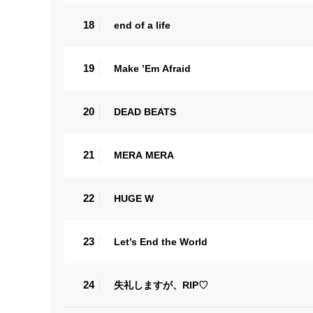
18
end of a life
19
Make ’Em Afraid
20
DEAD BEATS
21
MERA MERA
22
HUGE W
23
Let’s End the World
24
失礼しますが、RIP♡