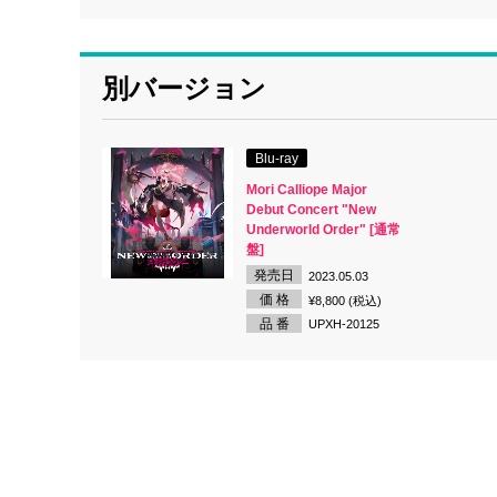
別バージョン
Blu-ray
Mori Calliope Major
Debut Concert "New
Underworld Order" [通常
盤]
発売日
2023.05.03
価 格
¥8,800 (税込)
品 番
UPXH-20125