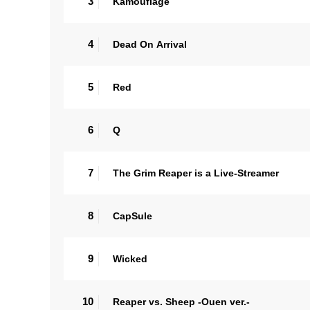
3
Kamouflage
4
Dead On Arrival
5
Red
6
Q
7
The Grim Reaper is a Live-Streamer
8
CapSule
9
Wicked
10
Reaper vs. Sheep -Ouen ver.-