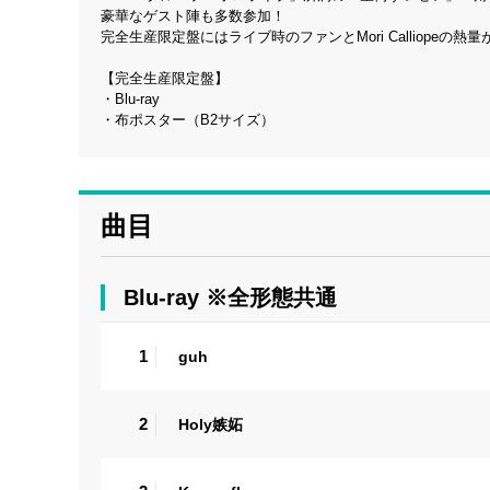
豪華なゲスト陣も多数参加！
完全生産限定盤にはライブ時のファンとMori Calliop
【完全生産限定盤】
・Blu-ray
・布ポスター（B2サイズ）
曲目
Blu-ray ※全形態共通
1
guh
2
Holy嫉妬