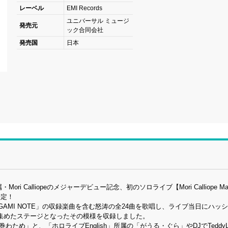
レーベル
EMI Records
ユニバーサル ミュージ
発売元
ック合同会社
発売国
日本
ri Calliopeのメジャーデビュー記念、初のソロライブ【Mori Calliope Major
売決定！
GAMI NOTE」の収録楽曲を含む怒涛の全24曲を歌唱し、ライブ当日にハッ
中で注目を集めたステージとなったその模様を収録しました。
ため」と、「ホロライブEnglish」所属の「がうる・ぐら」やDJでTeddyL