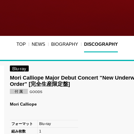
TOP
NEWS
BIOGRAPHY
DISCOGRAPHY
Blu-ray
Mori Calliope Major Debut Concert "New Underw
Order" [完全生産限定盤]
付 属
GOODS
Mori Calliope
フォーマット
Blu-ray
組み枚数
1