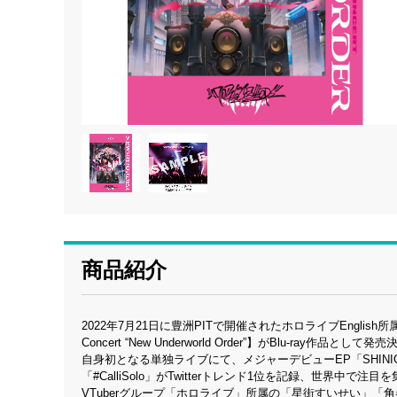
商品紹介
2022年7月21日に豊洲PITで開催されたホロライブEnglish所属・Mo
Concert “New Underworld Order”】がBlu-ray作品として発
自身初となる単独ライブにて、メジャーデビューEP「SHINI
「#CalliSolo」がTwitterトレンド1位を記録、世界
VTuberグループ「ホロライブ」所属の「星街すいせい」「角巻わ