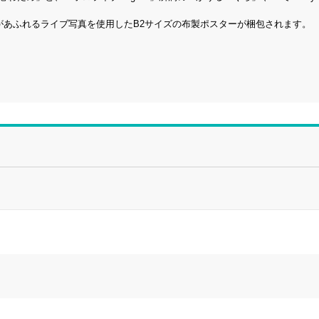
eの熱量があふれるライブ写真を使用したB2サイズの布製ポスターが梱包されます。