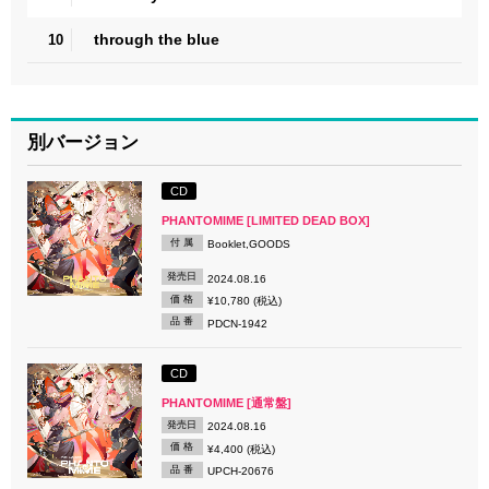
through the blue
10
別バージョン
CD
PHANTOMIME [LIMITED DEAD BOX]
付 属
Booklet,GOODS
発売日
2024.08.16
価 格
¥10,780 (税込)
品 番
PDCN-1942
CD
PHANTOMIME [通常盤]
発売日
2024.08.16
価 格
¥4,400 (税込)
品 番
UPCH-20676