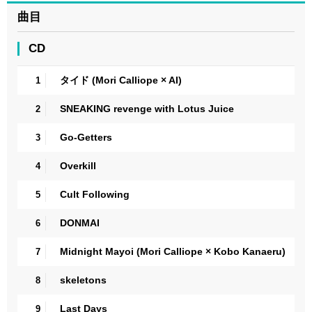
曲目
CD
タイド (Mori Calliope × AI)
1
SNEAKING revenge with Lotus Juice
2
Go-Getters
3
Overkill
4
Cult Following
5
DONMAI
6
Midnight Mayoi (Mori Calliope × Kobo Kanaeru)
7
skeletons
8
Last Days
9