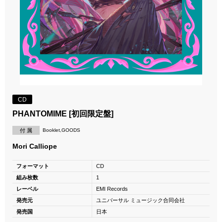
CD
PHANTOMIME [初回限定盤]
付 属
Booklet,GOODS
Mori Calliope
フォーマット
CD
組み枚数
1
レーベル
EMI Records
発売元
ユニバーサル ミュージック合同会社
発売国
日本