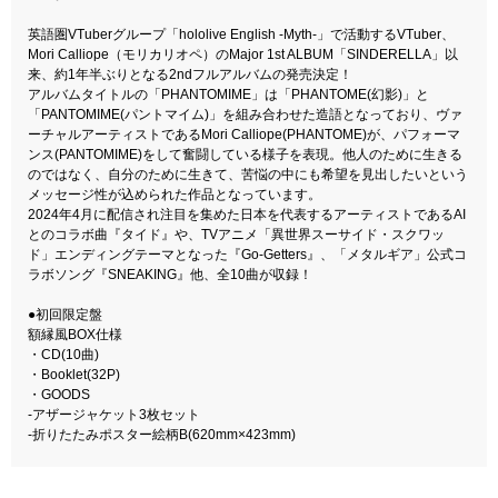
英語圏VTuberグループ「hololive English -Myth-」で活動するVTuber、
Mori Calliope（モリカリオペ）のMajor 1st ALBUM「SINDERELLA」以
来、約1年半ぶりとなる2ndフルアルバムの発売決定！
アルバムタイトルの「PHANTOMIME」は「PHANTOME(幻影)」と
「PANTOMIME(パントマイム)」を組み合わせた造語となっており、ヴァ
ーチャルアーティストであるMori Calliope(PHANTOME)が、パフォーマ
ンス(PANTOMIME)をして奮闘している様子を表現。他人のために生きる
のではなく、自分のために生きて、苦悩の中にも希望を見出したいという
メッセージ性が込められた作品となっています。
2024年4月に配信され注目を集めた日本を代表するアーティストであるAI
とのコラボ曲『タイド』や、TVアニメ「異世界スーサイド・スクワッ
ド」エンディングテーマとなった『Go-Getters』、「メタルギア」公式コ
ラボソング『SNEAKING』他、全10曲が収録！
●初回限定盤
額縁風BOX仕様
・CD(10曲)
・Booklet(32P)
・GOODS
-アザージャケット3枚セット
-折りたたみポスター絵柄B(620mm×423mm)