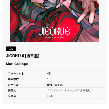
CD
JIGOKU 6 [通常盤]
Mori Calliope
フォーマット
CD
組み枚数
1
レーベル
EMI Records
発売元
ユニバーサル ミュージック合同会社
発売国
日本