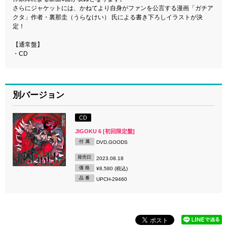
さらにジャケットには、かねてより自身がファンを公言する漫画「ガチア
クタ」作者・裏那圭（うらなけい） 氏による書き下ろしイラストが決
定！
【通常盤】
・CD
別バージョン
CD
JIGOKU 6 [初回限定盤]
付 属
DVD,GOODS
発売日
2023.08.18
価 格
¥8,580 (税込)
品 番
UPCH-29460