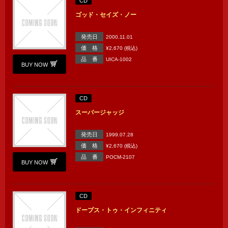
CD
ゴッド・セイズ・ノー
発売日
2000.11.01
価 格
¥2,670 (税込)
品 番
UICA-1002
BUY NOW
CD
スーパージャッジ
発売日
1999.07.28
価 格
¥2,670 (税込)
品 番
POCM-2107
BUY NOW
CD
ドープス・トゥ・インフィニティ