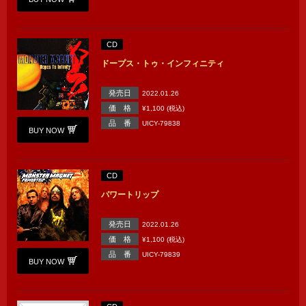
CD
ドープス・トゥ・インフィニティ
発売日
2022.01.26
価 格
¥1,100 (税込)
品 番
UICY-79838
BUY NOW
CD
パワートリップ
発売日
2022.01.26
価 格
¥1,100 (税込)
品 番
UICY-79839
BUY NOW