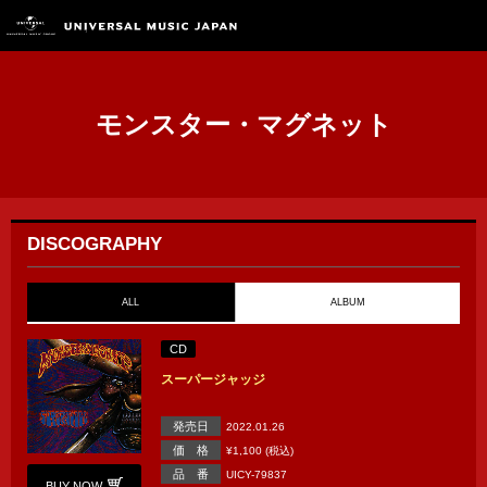
モンスター・マグネット
DISCOGRAPHY
ALL
ALBUM
CD
スーパージャッジ
発売日
2022.01.26
価 格
¥1,100 (税込)
品 番
UICY-79837
BUY NOW