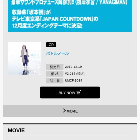
CD
ボトルメール
発売日
2012.12.19
価 格
¥2,934 (税込)
品 番
UMCF-1084
BUY NOW
MORE
MOVIE