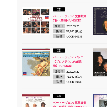
CD
ベートーヴェン: 交響曲第
7番・第8番 [UHQCD]
発売日
2020.05.20
価 格
¥1,980 (税込)
品 番
UCCD-90136
CD
ベートーヴェン: バレエ
《プロメテウスの創造
物》 [UHQCD]
発売日
2020.05.20
価 格
¥1,980 (税込)
品 番
UCCD-90139
CD
ベートーヴェン: 三重協奏