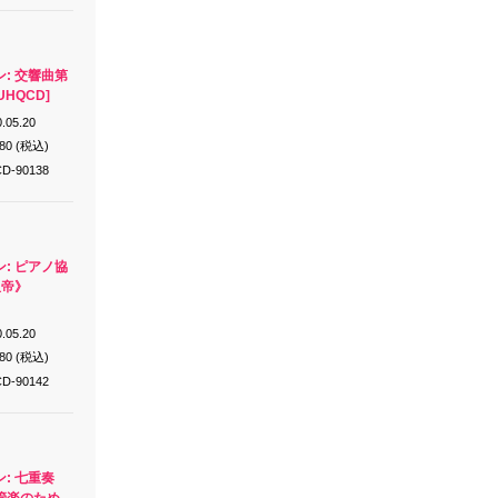
: 交響曲第
UHQCD]
.05.20
980 (税込)
D-90138
: ピアノ協
皇帝》
.05.20
980 (税込)
D-90142
: 七重奏