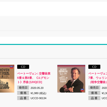
CD
CD
ベートーヴェン: 交響曲第
ベートーヴェン
6番＆第8番、《エグモン
7番、ウェリ
ト》序曲 [UHQCD]
（戦争交響曲） 
発売日
発売日
2020.05.20
2020
価 格
価 格
¥1,980 (税込)
¥1,
品 番
品 番
UCCD-90134
UCC