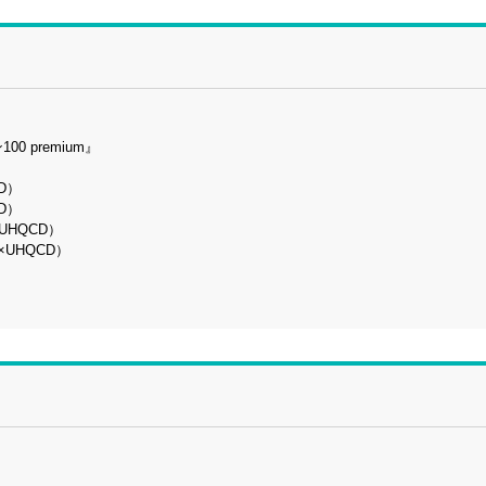
 premium』
D）
D）
UHQCD）
UHQCD）