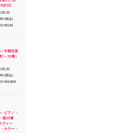
管楽のため
HQCD]
.05.20
980 (税込)
D-90145
: 中期弦楽
7～10番）
.05.20
640 (税込)
D-90148/9
: ピアノ・
・第29番
ラヴィー
ン・カラー・