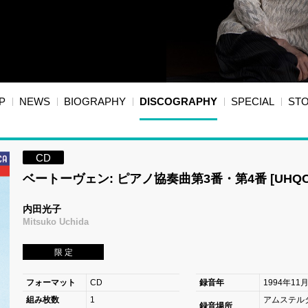
P
NEWS
BIOGRAPHY
DISCOGRAPHY
SPECIAL
ST
CD
ベートーヴェン: ピアノ協奏曲第3番・第4番 [UHQC
内田光子
Mitsuko Uchida
限 定
フォーマット
CD
録音年
1994年11
組み枚数
1
アムステル
録音場所