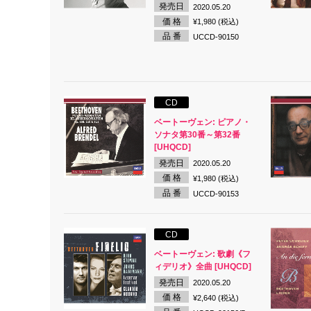
発売日
2020.05.20
価 格
¥1,980 (税込)
品 番
UCCD-90150
CD
ベートーヴェン: ピアノ・
ソナタ第30番～第32番
[UHQCD]
発売日
2020.05.20
価 格
¥1,980 (税込)
品 番
UCCD-90153
CD
ベートーヴェン: 歌劇《フ
ィデリオ》全曲 [UHQCD]
発売日
2020.05.20
価 格
¥2,640 (税込)