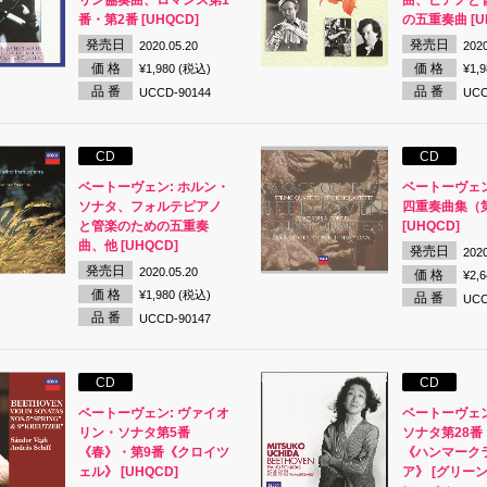
リン協奏曲、ロマンス第1
曲、ピアノと
番・第2番 [UHQCD]
の五重奏曲 [U
発売日
発売日
2020.05.20
2020
価 格
価 格
¥1,980 (税込)
¥1,
品 番
品 番
UCCD-90144
UCC
CD
CD
ベートーヴェン: ホルン・
ベートーヴェン
ソナタ、フォルテピアノ
四重奏曲集（第
と管楽のための五重奏
[UHQCD]
曲、他 [UHQCD]
発売日
2020
発売日
2020.05.20
価 格
¥2,
価 格
¥1,980 (税込)
品 番
UCC
品 番
UCCD-90147
CD
CD
ベートーヴェン: ヴァイオ
ベートーヴェン
リン・ソナタ第5番
ソナタ第28番
《春》・第9番《クロイツ
《ハンマーク
ェル》 [UHQCD]
ア》 [グリー