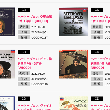
CD
CD
ベートーヴェン: 交響曲第
ベートーヴェン
9番《合唱》 [UHQCD]
9番《合唱》 [
発売日
発売日
2020.05.20
2020
価 格
価 格
¥1,980 (税込)
¥1,
品 番
品 番
UCCD-90137
UCC
CD
CD
ベートーヴェン: ピアノ協
ベートーヴェン
奏曲第1番・第2番
奏曲第5番《
[UHQCD]
[UHQCD]
発売日
発売日
2020.05.20
2020
価 格
価 格
¥1,980 (税込)
¥1,
品 番
品 番
UCCD-90140
UCC
CD
CD
ベートーヴェン: ヴァイオ
ベートーヴェン