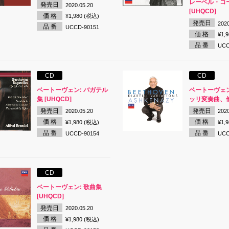
レーベル・コー
発売日
2020.05.20
[UHQCD]
価 格
¥1,980 (税込)
発売日
2020
品 番
UCCD-90151
価 格
¥1,
品 番
UCC
CD
CD
ベートーヴェン: バガテル
ベートーヴェン
集 [UHQCD]
ッリ変奏曲、他 
発売日
発売日
2020.05.20
2020
価 格
価 格
¥1,980 (税込)
¥1,
品 番
品 番
UCCD-90154
UCC
CD
ベートーヴェン: 歌曲集
[UHQCD]
発売日
2020.05.20
価 格
¥1,980 (税込)