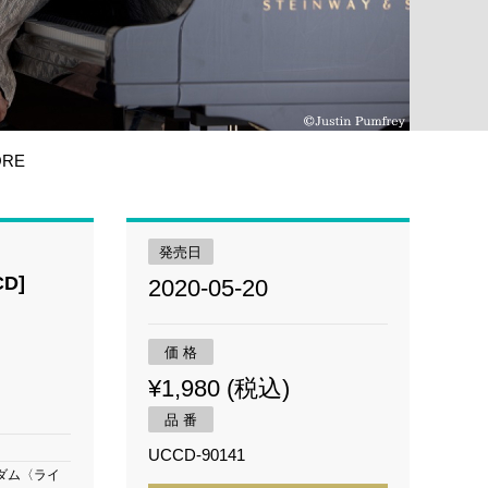
ORE
発売日
D]
2020-05-20
価 格
¥1,980 (税込)
品 番
月
UCCD-90141
ダム〈ライ