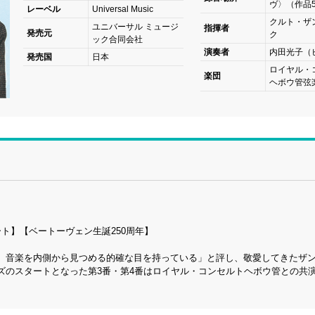
ヴ〉（作品5
レーベル
Universal Music
クルト・ザ
ユニバーサル ミュージ
指揮者
発売元
ク
ック合同会社
演奏者
内田光子（
発売国
日本
ロイヤル・
楽団
ヘボウ管弦
ト】【ベートーヴェン生誕250周年】
、音楽を内側から見つめる的確な目を持っている」と評し、敬愛してきたザ
ズのスタートとなった第3番・第4番はロイヤル・コンセルトヘボウ管との共