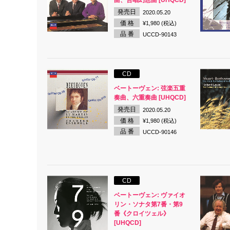
曲、合唱幻想曲 [UHQCD]
発売日
2020.05.20
価 格
¥1,980 (税込)
品 番
UCCD-90143
CD
ベートーヴェン: 弦楽五重
奏曲、六重奏曲 [UHQCD]
発売日
2020.05.20
価 格
¥1,980 (税込)
品 番
UCCD-90146
CD
ベートーヴェン: ヴァイオ
リン・ソナタ第7番・第9
番《クロイツェル》
[UHQCD]