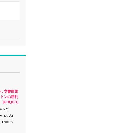
: 交響曲第
ントンの勝利
[UHQCD]
.05.20
980 (税込)
D-90135