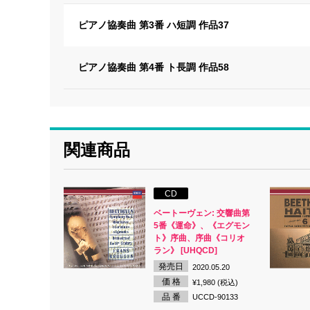
ピアノ協奏曲 第3番 ハ短調 作品37
ピアノ協奏曲 第4番 ト長調 作品58
関連商品
CD
ベートーヴェン: 交響曲第
5番《運命》、《エグモン
ト》序曲、序曲《コリオ
ラン》 [UHQCD]
発売日
2020.05.20
価 格
¥1,980 (税込)
品 番
UCCD-90133