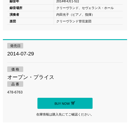
録音年
2014年4月1-5日
録音場所
クリーヴランド、セヴェランス・ホール
演奏者
内田光子（ピアノ、指揮）
楽団
クリーヴランド管弦楽団
発売日
2014-07-29
価 格
オープン・プライス
品 番
478-6763
BUY NOW
在庫情報は購入先にてご確認ください。