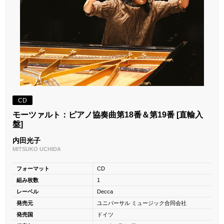
CD
モーツァルト：ピアノ協奏曲第18番＆第19番 [直輸入
盤]
内田光子
MITSUKO UCHIDA
フォーマット
CD
組み枚数
1
レーベル
Decca
発売元
ユニバーサル ミュージック合同会社
発売国
ドイツ