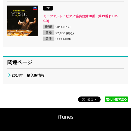
CD
モーツァルト：ピアノ協奏曲第18番・第19番 [SHM-
CD]
発売日
2014.07.23
価 格
¥2,860 (税込)
品 番
UCCD-1399
関連ページ
2014年 輸入盤情報