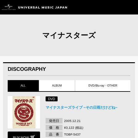
マイナスターズ
DISCOGRAPHY
ALL
ALBUM
DVD/Blu-ray・OTHER
DVD
マイナスターズライブ ~その日雨だけどね~
発売日
2005.12.21
価 格
¥3,122 (税込)
品 番
TOBF-5437
BUY NOW