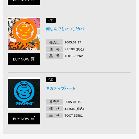
CD
俺なんでもいいし/カバ
発売日
2005.07.27
価 格
¥1,100 (税込)
品 番
TOCT-22262
BUY NOW
CD
ネガティブハート
発売日
2005.01.19
価 格
¥2,934 (税込)
品 番
TOCT-25581
BUY NOW