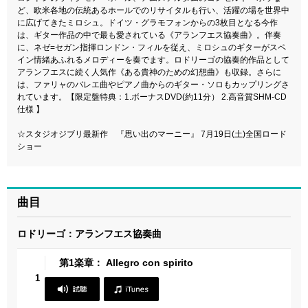
ど、欧米各地の伝統あるホールでのリサイタルも行い、活躍の場を世界中
に広げてきたミロシュ。ドイツ・グラモフォンからの3枚目となる今作
は、ギター作品の中で最も愛されている《アランフエス協奏曲》。伴奏
に、ネゼ=セガン指揮ロンドン・フィルを従え、ミロシュのギターがスペ
イン情緒あふれるメロディーを奏でます。ロドリーゴの協奏的作品として
アランフエスに続く人気作《ある貴神のための幻想曲》も収録。さらに
は、ファリャのバレエ曲やピアノ曲からのギター・ソロもカップリングさ
れています。【限定盤特典：1.ボーナスDVD(約11分） 2.高音質SHM-CD
仕様 】
☆スタジオジブリ最新作 『思い出のマーニー』 7月19日(土)全国ロード
ショー
曲目
ロドリーゴ：アランフエス協奏曲
第1楽章： Allegro con spirito
1