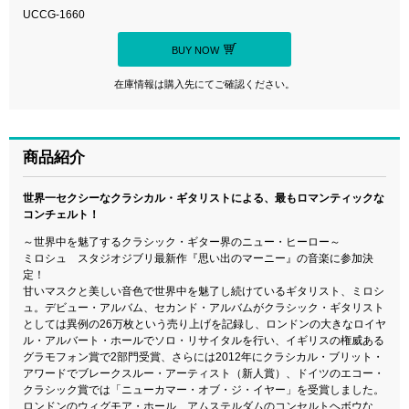
UCCG-1660
BUY NOW
在庫情報は購入先にてご確認ください。
商品紹介
世界一セクシーなクラシカル・ギタリストによる、最もロマンティックな
コンチェルト！
～世界中を魅了するクラシック・ギター界のニュー・ヒーロー～
ミロシュ スタジオジブリ最新作『思い出のマーニー』の音楽に参加決
定！
甘いマスクと美しい音色で世界中を魅了し続けているギタリスト、ミロシ
ュ。デビュー・アルバム、セカンド・アルバムがクラシック・ギタリスト
としては異例の26万枚という売り上げを記録し、ロンドンの大きなロイヤ
ル・アルバート・ホールでソロ・リサイタルを行い、イギリスの権威ある
グラモフォン賞で2部門受賞、さらには2012年にクラシカル・ブリット・
アワードでブレークスルー・アーティスト（新人賞）、ドイツのエコー・
クラシック賞では「ニューカマー・オブ・ジ・イヤー」を受賞しました。
ロンドンのウィグモア・ホール、アムステルダムのコンセルトヘボウな