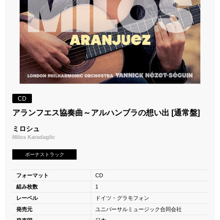
CD
アランフエス協奏曲～アルハンブラの想い出 [通常盤]
ミロシュ
Milos Karadaglic
ボーナストラック
フォーマット
CD
組み枚数
1
レーベル
ドイツ・グラモフォン
発売元
ユニバーサルミュージック合同会社