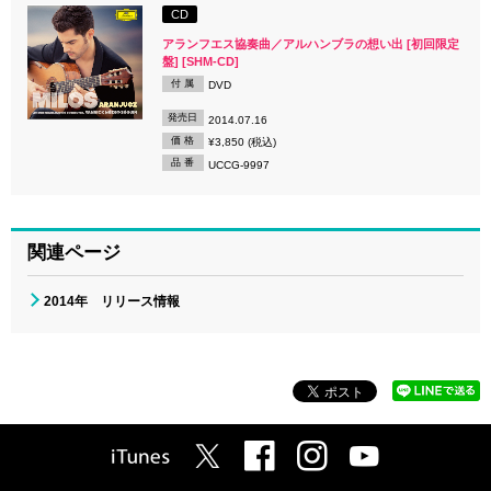
CD
アランフエス協奏曲／アルハンブラの想い出 [初回限定
盤] [SHM-CD]
付 属
DVD
発売日
2014.07.16
価 格
¥3,850 (税込)
品 番
UCCG-9997
関連ページ
2014年 リリース情報