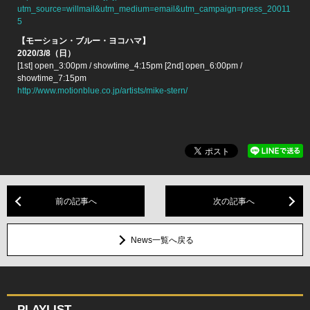
utm_source=willmail&utm_medium=email&utm_campaign=press_20011
5
【モーション・ブルー・ヨコハマ】
2020/3/8（日）
[1st] open_3:00pm / showtime_4:15pm [2nd] open_6:00pm /
showtime_7:15pm
http://www.motionblue.co.jp/artists/mike-stern/
前の記事へ
次の記事へ
News一覧へ戻る
PLAYLIST