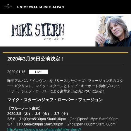
2020年3月来日公演決定！
2020.01.16
LIVE
昨年アルバム『イレヴン』をリリースしたジャズ～フュージョン界のスタ
ー・ギタリスト、マイク・スターンとトップ・キーボード奏者/プロデュ
ーサー、ジェフ・ローバーによる豪華来日公演がついに決定！
マイク・スターン/ジェフ・ローバー・フュージョン
【ブルーノート東京】
2020/3/5（木）、3/6（金）、3/7（土）
3/5,6 [1st]Open5:30pm Start6:30pm [2nd]Open8:15pm Start9:00pm
3/7 [1st]Open4:00pm Start5:00pm [2nd]Open7:00pm Start8:00pm
http://www.bluenote.co.jp/jp/artists/mike-stern/?