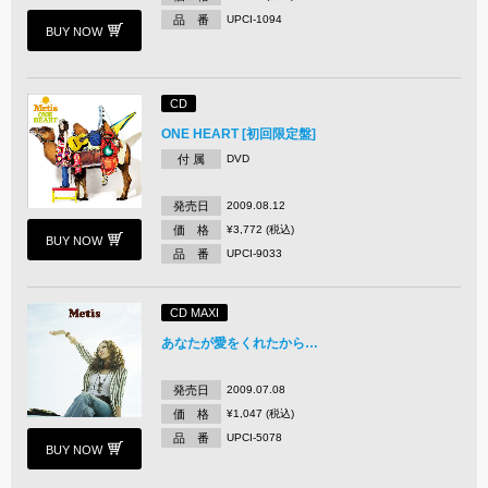
品 番
UPCI-1094
BUY NOW
CD
ONE HEART [初回限定盤]
付 属
DVD
発売日
2009.08.12
価 格
¥3,772 (税込)
BUY NOW
品 番
UPCI-9033
CD MAXI
あなたが愛をくれたから…
発売日
2009.07.08
価 格
¥1,047 (税込)
品 番
UPCI-5078
BUY NOW