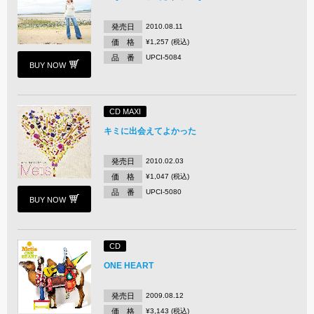
発売日
2010.08.11
価 格
¥1,257 (税込)
品 番
UPCI-5084
BUY NOW
CD MAXI
キミに出会えてよかった
発売日
2010.02.03
価 格
¥1,047 (税込)
品 番
UPCI-5080
BUY NOW
CD
ONE HEART
発売日
2009.08.12
価 格
¥3,143 (税込)