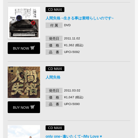
CD MAXI
人間失格 ~生きる事は素晴らしいのです~
付 属
DVD
発売日
2011.11.02
価 格
¥1,362 (税込)
BUY NOW
品 番
UPCI-5092
CD MAXI
人間失格
発売日
2011.03.02
価 格
¥1,047 (税込)
品 番
UPCI-5090
BUY NOW
CD MAXI
only one~逢いたくて~/My Love ♥