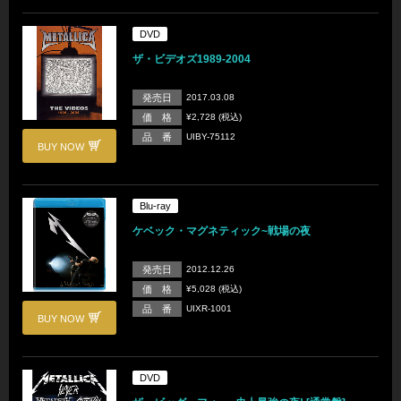
DVD
ザ・ビデオズ1989-2004
発売日
2017.03.08
価 格
¥2,728 (税込)
品 番
UIBY-75112
BUY NOW
Blu-ray
ケベック・マグネティック~戦場の夜
発売日
2012.12.26
価 格
¥5,028 (税込)
品 番
UIXR-1001
BUY NOW
DVD