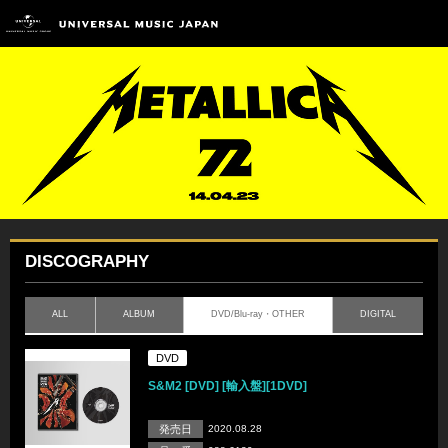
DISCOGRAPHY
ALL
ALBUM
DVD/Blu-ray・OTHER
DIGITAL
DVD
S&M2 [DVD] [輸入盤][1DVD]
発売日
2020.08.28