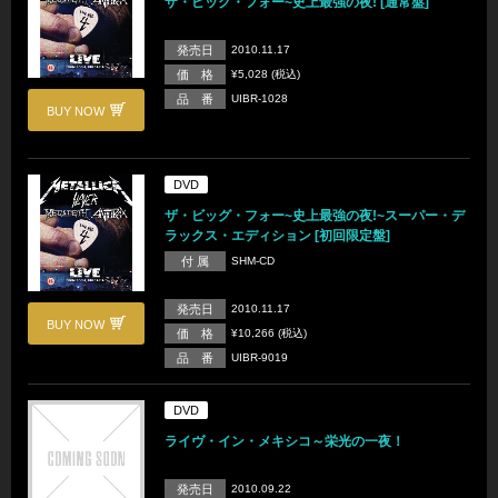
ザ・ビッグ・フォー~史上最強の夜! [通常盤]
発売日
2010.11.17
価 格
¥5,028 (税込)
品 番
UIBR-1028
BUY NOW
DVD
ザ・ビッグ・フォー~史上最強の夜!~スーパー・デ
ラックス・エディション [初回限定盤]
付 属
SHM-CD
発売日
2010.11.17
BUY NOW
価 格
¥10,266 (税込)
品 番
UIBR-9019
DVD
ライヴ・イン・メキシコ～栄光の一夜！
発売日
2010.09.22