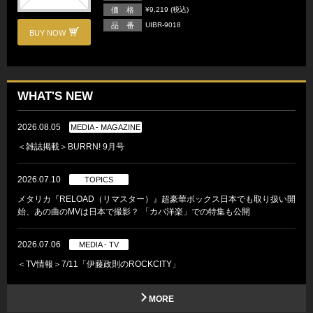
価 格
¥9,219 (税込)
品 番
UIBR-9018
BUY NOW
WHAT'S NEW
2026.08.05
MEDIA - MAGAZINE
＜雑誌掲載＞BURRN! 9月号
2026.07.10
TOPICS
メタリカ『RELOAD（リマスター）』超豪華ボックス日本でも取り扱い開
始、あの曲のMVは日本で撮影？ 「カバ洋楽」での特集も公開
2026.07.06
MEDIA - TV
＜TV情報＞7/11「伊藤政則のROCKCITY」
MORE