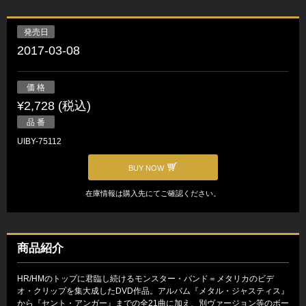
発売日
2017-03-08
価 格
¥2,728 (税込)
品 番
UIBY-75112
BUY NOW
在庫情報は購入先にてご確認ください。
商品紹介
HR/HMのトップに君臨し続けるモンスター・バンド＝メタリカのビデ
オ・クリップを集大成したDVD作品。アルバム『メタル・ジャスティス』
から『セント・アンガー』までの全21曲に加え、別ヴァージョン等のボー