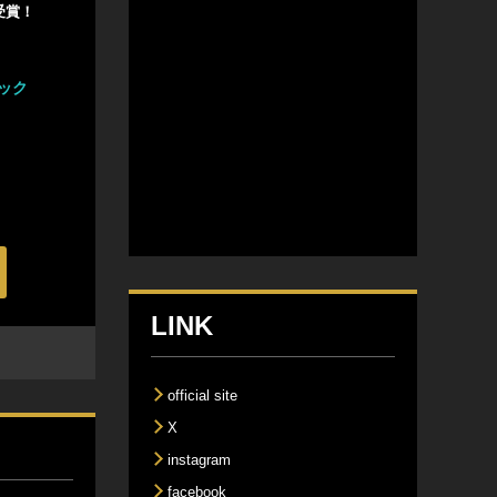
」受賞！
ック
LINK
official site
X
instagram
facebook