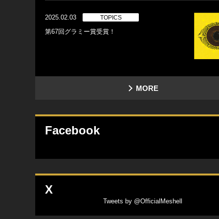
2025.02.03
TOPICS
第67回グラミー賞受賞！
MORE
Facebook
X
Tweets by @OfficialMeshell