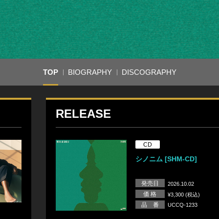
TOP
BIOGRAPHY
DISCOGRAPHY
RELEASE
CD
シノニム [SHM-CD]
発売日
2026.10.02
価 格
¥3,300 (税込)
品 番
UCCQ-1233