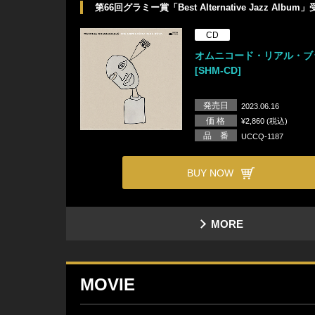
第66回グラミー賞「Best Alternative Jazz Album
CD
オムニコード・リアル・ブ
[SHM-CD]
発売日
2023.06.16
価 格
¥2,860 (税込)
品 番
UCCQ-1187
BUY NOW
MORE
MOVIE