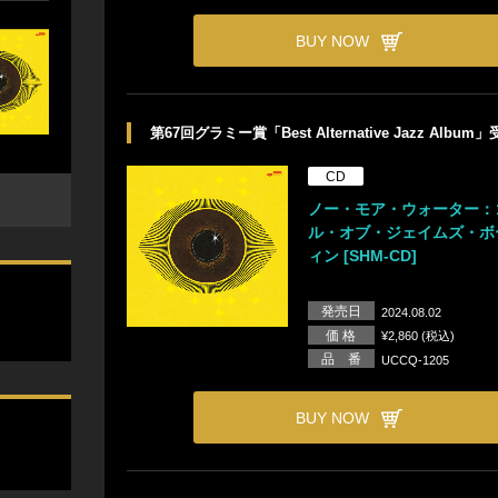
BUY NOW
第67回グラミー賞「Best Alternative Jazz Album
CD
ノー・モア・ウォーター：
ル・オブ・ジェイムズ・ボ
ィン [SHM-CD]
発売日
2024.08.02
価 格
¥2,860 (税込)
品 番
UCCQ-1205
BUY NOW