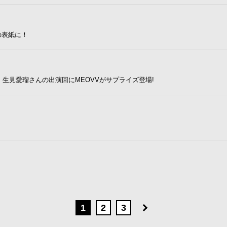
）の表紙に！
カイ」生見愛瑠さんの出演回にMEOVVがサプライズ登場!
1
2
3