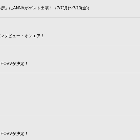
製作所』にANNAがゲスト出演！（7/7(月)〜7/10(金)）
にてインタビュー・オンエア！
EOVVが決定！
！
EOVVが決定！