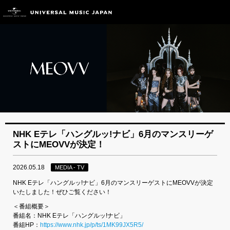
NHK Eテレ「ハングルッ!ナビ」6月のマンスリーゲ
ストにMEOVVが決定！
2026.05.18
MEDIA - TV
NHK Eテレ「ハングルッ!ナビ」6月のマンスリーゲストにMEOVVが決定
いたしました！ぜひご覧ください！
＜番組概要＞
番組名：NHK Eテレ「ハングルッ!ナビ」
番組HP：
https://www.nhk.jp/p/ts/1MK99JX5R5/