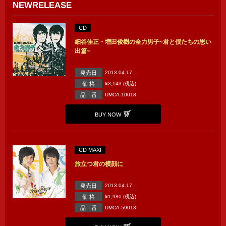
NEWRELEASE
CD
細谷佳正・増田俊樹の全力男子~君と僕たちの思い
出篇~
発売日
2013.04.17
価 格
¥3,143 (税込)
品 番
UMCA-10018
BUY NOW
CD MAXI
旅立つ君の横顔に
発売日
2013.04.17
価 格
¥1,980 (税込)
品 番
UMCA-59013