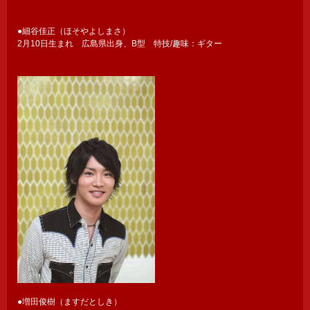
●細谷佳正（ほそやよしまさ）
2月10日生まれ 広島県出身、B型 特技/趣味：ギター
●増田俊樹（ますだとしき）