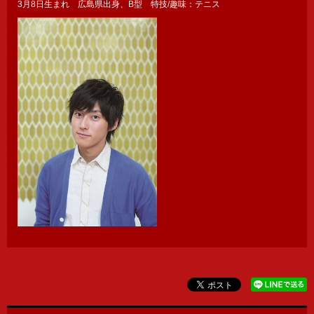
3月8日生まれ 広島県出身、B型 特技/趣味：テニス