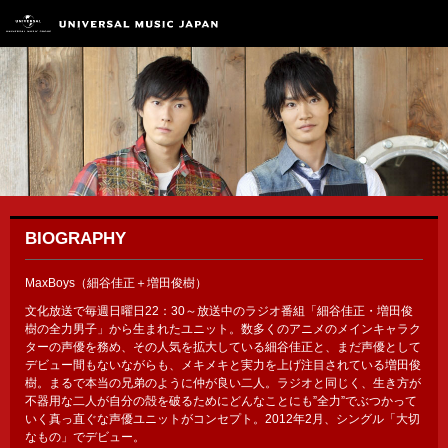
BIOGRAPHY
MaxBoys（細谷佳正＋増田俊樹）
文化放送で毎週日曜日22：30～放送中のラジオ番組「細谷佳正・増田俊
樹の全力男子」から生まれたユニット。数多くのアニメのメインキャラク
ターの声優を務め、その人気を拡大している細谷佳正と、まだ声優として
デビュー間もないながらも、メキメキと実力を上げ注目されている増田俊
樹。まるで本当の兄弟のように仲が良い二人。ラジオと同じく、生き方が
不器用な二人が自分の殻を破るためにどんなことにも”全力”でぶつかって
いく真っ直ぐな声優ユニットがコンセプト。2012年2月、シングル「大切
なもの」でデビュー。