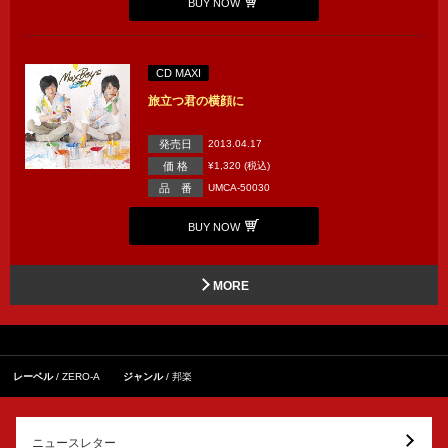
BUY NOW
CD MAXI
旅立つ君の横顔に
発売日
2013.04.17
価 格
¥1,320 (税込)
品 番
UMCA-50030
BUY NOW
MORE
レーベル
ZERO-A
ジャンル
邦楽
ニュースレター