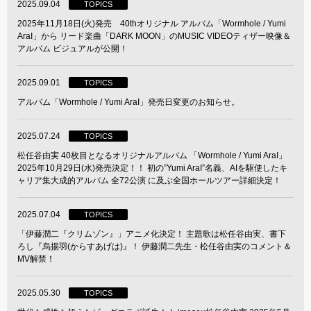
2025.09.04
TOPICS
2025年11月18日(火)発売 40thオリジナル アルバム「Wormhole / Yumi
AraI」から リード楽曲「DARK MOON」のMUSIC VIDEOティザー映像＆
アルバム ビジュアルが公開！
2025.09.01
TOPICS
アルバム「Wormhole / Yumi AraI」発売日変更のお知らせ。
2025.07.24
TOPICS
松任谷由実 40枚目となるオリジナルアルバム 「Wormhole / Yumi AraI」
2025年10月29日(水)発売決定！！ 初の”Yumi AraI”名義、AIを駆使したキ
ャリア集大成的アルバム 全72公演 に及ぶ全国ホールツアー詳細決定！
2025.07.04
TOPICS
「伊藤潤二『クリムゾン』」アニメ化決定！ 主題歌は松任谷由実、書下
ろし『烏揚羽(からすあげは)』！ 伊藤潤二先生・松任谷由実のコメント＆
MV解禁！
2025.05.30
TOPICS