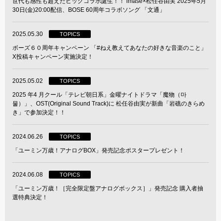
世代も感性も超えたビッグコラボ誕生！！ imase×松任谷由実 2025年5月
30日(金)20:00配信、BOSE 60周年コラボソング 「文通」
2025.05.30
TOPICS
ボーズ６０周年キャンペーン 「#ねえ教えてあなたの好きな音楽のこと」
X投稿キャンペーン実施決定！
2025.05.02
TOPICS
2025 年4 月クール「テレビ朝日系」金曜ナイトドラマ「魔物（마
물）」、OST(Original Sound Track)に 松任谷由実が新曲「岩礁のきらめ
き」で参加決定！！
2024.06.26
TOPICS
「ユーミン万歳！アナログBOX」発売記念ポスタープレゼント！
2024.06.08
TOPICS
「ユーミン万歳！［完全限定盤アナログボックス］」発売記念 購入者抽
選特典決定！