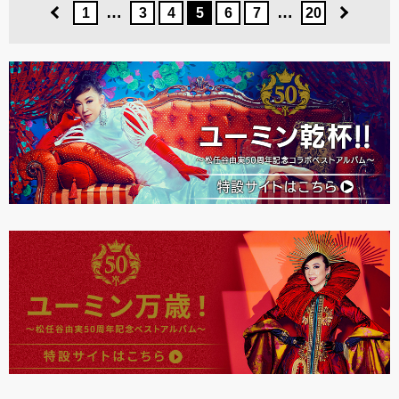
…
…
1
3
4
5
6
7
20