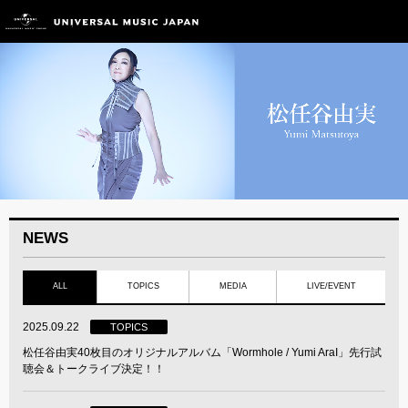
NEWS
ALL
TOPICS
MEDIA
LIVE/EVENT
2025.09.22
TOPICS
松任谷由実40枚目のオリジナルアルバム「Wormhole / Yumi AraI」先行試
聴会＆トークライブ決定！！