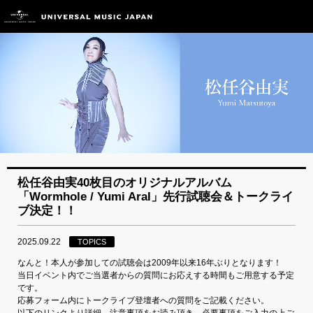
松任谷由実40枚目のオリジナルアルバム
「Wormhole / Yumi AraI」先行試聴会＆トークライ
ブ決定！！
2025.09.22
TOPICS
なんと！本人が参加しての試聴会は2009年以来16年ぶりとなります！
当日イベント内でご当選者からの質問にお応えする時間もご用意する予定
です。
応募フォーム内にトークライブ登壇者への質問をご記載ください。
以下のリンクより詳細、注意事項をお読み頂き、必要事項をご入力の上ご