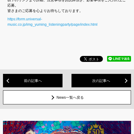
応募。
皆さまのご応募を心よりお待ちしております。
https://form.universal-
music.co.jp/img_yuming_listeningparty/page/index.html
前の記事へ
次の記事へ
News一覧へ戻る