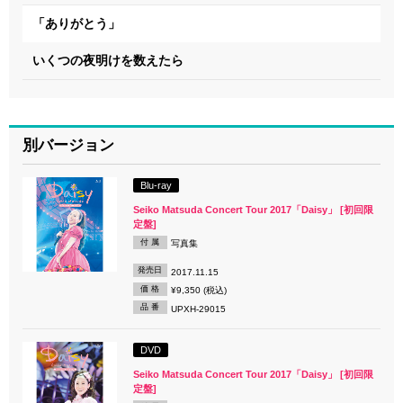
「ありがとう」
いくつの夜明けを数えたら
別バージョン
Blu-ray
Seiko Matsuda Concert Tour 2017「Daisy」 [初回限
定盤]
付 属
写真集
発売日
2017.11.15
価 格
¥9,350 (税込)
品 番
UPXH-29015
DVD
Seiko Matsuda Concert Tour 2017「Daisy」 [初回限
定盤]