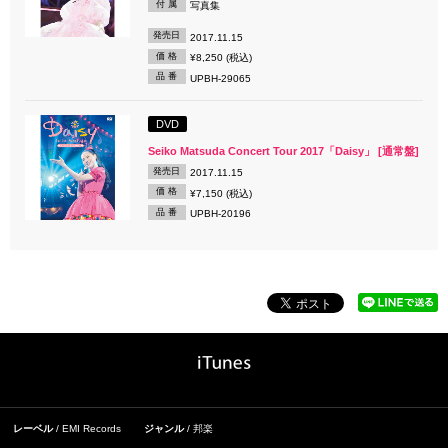
付 属
写真集
発売日
2017.11.15
価 格
¥8,250 (税込)
品 番
UPBH-29065
DVD
Seiko Matsuda Concert Tour 2017「Daisy」 [通常盤]
発売日
2017.11.15
価 格
¥7,150 (税込)
品 番
UPBH-20196
レーベル
EMI Records
ジャンル
邦楽