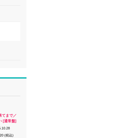
果てまで／
 [通常盤]
.10.28
320 (税込)