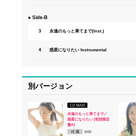
● Side-B
3
永遠のもっと果てまで(Inst.)
4
惑星になりたい Instrumental
別バージョン
CD MAXI
永遠のもっと果てまで／
惑星になりたい [初回限定
盤A]
付 属
DVD