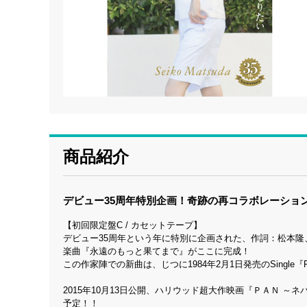
商品紹介
デビュー35周年特別企画！奇跡の再コラボレーショ
【初回限定盤C / カセットテープ】
デビュー35周年という年に特別に企画された、作詞：松本
楽曲『永遠のもっと果てまで』がここに完成！
この作家陣での新曲は、じつに1984年2月1日発売のSingle『Ro
2015年10月13日公開、ハリウッド超大作映画『ＰＡＮ ～
予定！！