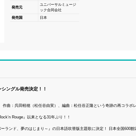
ユニバーサルミュージ
発売元
ック合同会社
発売国
日本
ンシングル発売決定！！
隆、作曲：呉田軽穂（松任谷由実）、編曲：松任谷正隆という奇跡の再コラボ
ck’n Rouge』以来となる31年ぶり！！
ネバーランド、夢のはじまり～』の日本語吹替版主題歌に決定！ 日本全国600