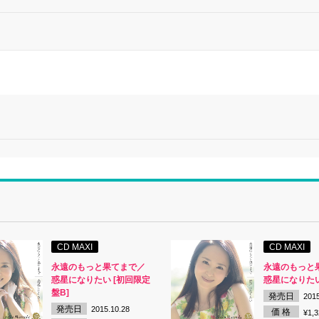
CD MAXI
CD MAXI
永遠のもっと果てまで／
永遠のもっと
惑星になりたい [初回限定
惑星になりたい
盤B]
発売日
2015
発売日
2015.10.28
価 格
¥1,