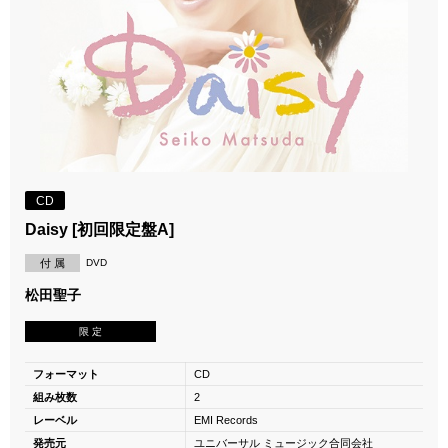
CD
Daisy [初回限定盤A]
付 属
DVD
松田聖子
限 定
フォーマット
CD
組み枚数
2
レーベル
EMI Records
発売元
ユニバーサル ミュージック合同会社