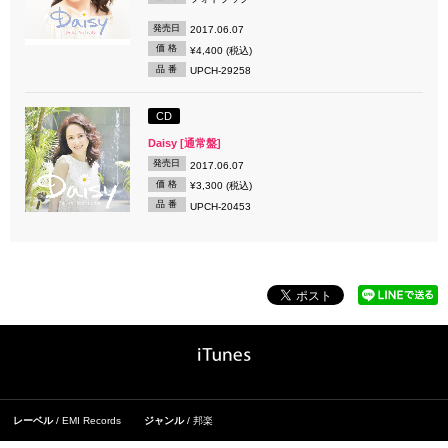
発売日
2017.06.07
価 格
¥4,400 (税込)
品 番
UPCH-29258
CD
Daisy [通常盤]
発売日
2017.06.07
価 格
¥3,300 (税込)
品 番
UPCH-20453
レーベル
EMI Records
ジャンル
邦楽