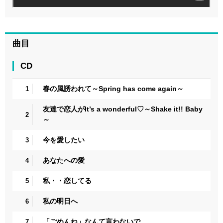
曲目
CD
春の風誘われて～Spring has come again～
1
友達で恋人がIt’s a wonderful♡～Shake it!! Baby
2
～
今を愛したい
3
あなたへの愛
4
私・・恋してる
5
私の明日へ
6
「ごめんね」なんて言わないで
7