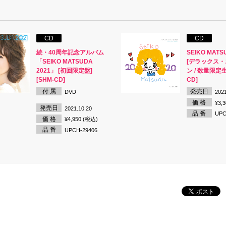
CD
CD
続・40周年記念アルバム
SEIKO MATS
「SEIKO MATSUDA
[デラックス
2021」 [初回限定盤]
ン / 数量限定生
[SHM-CD]
CD]
付 属
発売日
DVD
2021
価 格
¥3,
発売日
2021.10.20
品 番
UPC
価 格
¥4,950 (税込)
品 番
UPCH-29406