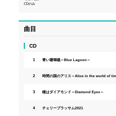
CDのみ
曲目
CD
1
青い珊瑚礁～Blue Lagoon～
2
時間の国のアリス～Alice in the world of ti
3
瞳はダイアモンド～Diamond Eyes～
4
チェリーブラッサム2021