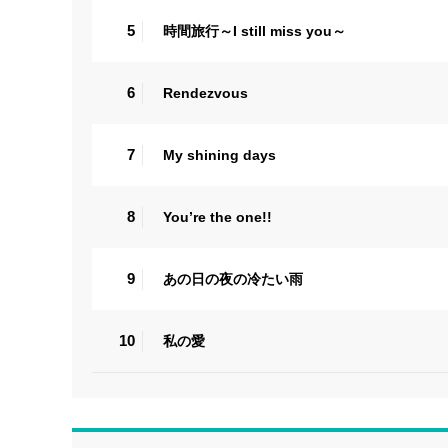
5
時間旅行～I still miss you～
6
Rendezvous
7
My shining days
8
You’re the one!!
9
あの日の夜の冷たい雨
10
私の愛