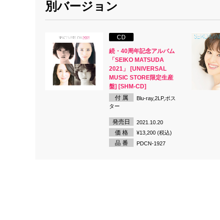
別バージョン
CD
続・40周年記念アルバム
「SEIKO MATSUDA
2021」 [UNIVERSAL
MUSIC STORE限定生産
盤] [SHM-CD]
付 属
Blu-ray,2LP,ポス
ター
発売日
2021.10.20
価 格
¥13,200 (税込)
品 番
PDCN-1927