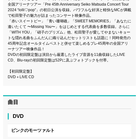
全国アリーナツアー「Pre 45th Anniversary Seiko Matsuda Concert Tour
2024 “lolli♡pop”」の初日公演を収録。パワフルな好演と軽快なMCが満載
で松田聖子の魅力が詰まったコンサート映像作品。
「赤いスイートピー」「青い珊瑚礁」「SWEET MEMORIES」「あなたに
逢いたくて 〜Missing You〜」をはじめとする代表曲を多数収録。さらに
「WITH YOU」「硝子のプリズム」他、松田聖子が愛してやまないキョー
トな隠れ名曲をふんだんに織り込んだセットリストも話題に！同時発売の
45周年記念オールタイムベストと併せて楽しめるプレ45周年の全国アリ
ーナツアー映像作品！
DVDの初回限定盤は演目から厳選したライブ音源を11曲収録したLIVE
CD、Blu-rayの初回限定盤は52Pに及ぶフォトブックを付帯。
【初回限定盤】
DVD＋LIVE CD
曲目
DVD
ピンクのモーツァルト