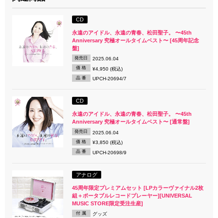
CD
永遠のアイドル、永遠の青春、松田聖子。 〜45th
Anniversary 究極オールタイムベスト〜 [45周年記念
盤]
発売日
2025.06.04
価 格
¥4,950 (税込)
品 番
UPCH-20694/7
CD
永遠のアイドル、永遠の青春、松田聖子。 〜45th
Anniversary 究極オールタイムベスト〜 [通常盤]
発売日
2025.06.04
価 格
¥3,850 (税込)
品 番
UPCH-20698/9
アナログ
45周年限定プレミアムセット [LPカラーヴァイナル2枚
組＋ポータブルレコードプレーヤー][UNIVERSAL
MUSIC STORE限定受注生産]
付 属
グッズ