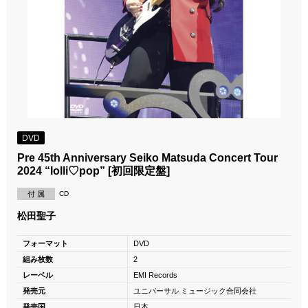
DVD
Pre 45th Anniversary Seiko Matsuda Concert Tour
2024 “lolli♡pop” [初回限定盤]
付 属
CD
松田聖子
フォーマット
DVD
組み枚数
2
レーベル
EMI Records
発売元
ユニバーサル ミュージック合同会社
発売国
日本