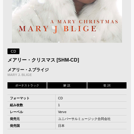
CD
メアリー・クリスマス [SHM-CD]
メアリー・J.ブライジ
MARY J. BLIGE
ボーナストラック
解 説
歌 詞
フォーマット
CD
組み枚数
1
レーベル
Verve
発売元
ユニバーサルミュージック合同会社
発売国
日本