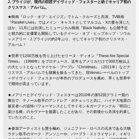
J. ブライジが、現代の巨匠デイヴィッド・フォスターと紡ぐキャリア初の
クリスマス・アルバム。
★映画『ロック・オブ・エイジズ』でトム・クルーズと共演、TV映画
『Parallel Lives』ではメイン・キャストとしてマルコム・Xの妻を演じた
ほか、11月には出演したミュージカル映画『Black Nativity』も公開予定
と精力的に女優業も開拓しているクイーン・オブ・ヒップホップ・ソウル
＝メアリー・J.ブライジの約2年ぶり、そしてキャリア初のクリスマス・
アルバム！
★世界で1200万枚を売り上げたセリーヌ・ディオン『These Are Special
Times』（1998年）をプロデュース、近年もアメリカだけで300万枚以上
の大ヒットとなったマイケル・ブーブレ『Christmas』（2011年）などク
リスマス・アルバムでも辣腕を振るってきた、現Verveレーベルのトップ
＝デイヴィッド・フォスターが本作のプロデュースを務め、早くも世界中
で期待が高まっています。
★メアリーとデイヴィッド・フォスターは2010年の第52回グラミー賞の
舞台で、テノール歌手のアンドレア・ボチェッリと共に、ハイチ大地震の
被災者への追悼パフォーマンスとしてサイモン＆ガーファンクル「明日に
架ける橋」のカヴァーを披露したことがあり、その前後から共演を約束し
ていたとのこと。
★参加アーティストも贅を極め、ジェニファー・ロペスの元夫である大物
ラテン歌手のマーク・アンソニーや、バーブラ・ストライサンド、イギリ