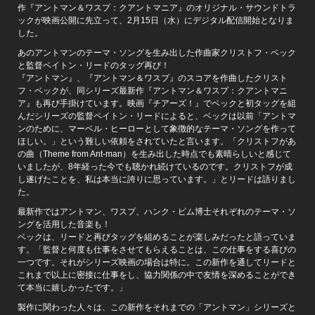
作『アントマン＆ワスプ：クアントマニア』のオリジナル・サウンドトラ
ックが映画公開に先立って、2月15日（水）にデジタル配信開始となりま
した。
あのアントマンのテーマ・ソングを生み出した作曲家クリストフ・ベック
と監督ペイトン・リードのタッグ再び！
『アントマン』、『アントマン＆ワスプ』のスコアを作曲したクリスト
フ・ベックが、同シリーズ最新作『アントマン＆ワスプ：クアントマニ
ア』も再び手掛けています。映画『チアーズ！』でベックと初タッグを組
んだシリーズの監督ペイトン・リードによると、ベックは以前「アントマ
ンのために、マーベル・ヒーローとして象徴的なテーマ・ソングを作って
ほしい。」という難しい依頼をされていたと言います。「クリストフがあ
の曲（Theme from Ant-man）を生み出した時点でも素晴らしいと感じて
いましたが、8年経った今でも聴かれ続けているのです。クリストフが成
し遂げたことを、私は本当に誇りに思っています。」とリードは語りまし
た。
最新作ではアントマン、ワスプ、ハンク・ピム博士それぞれのテーマ・ソ
ングを活用した音楽も！
ベックは、リードと再びタッグを組めることが楽しみだったと語っていま
す。「監督と何度も仕事をさせてもらえることは、この仕事をする喜びの
一つです。それがシリーズ映画の場合は特に。この新作を通してリードと
これまで以上に密接に仕事をし、協力関係の中で友情を深めることができ
て本当に嬉しかったです。」
製作に関わった人々は、この新作をそれまでの「アントマン」シリーズと