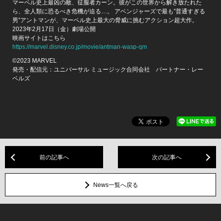
マーベル史上最凶の敵、征服者カーン。彼がこの世界から解き放たれた
ら、全人類に恐るべき危機が迫る…。 アベンジャーズで最も”普通すぎる
男”アントマンが、マーベル史上最大の脅威に挑むアクション超大作。
2023年2月17日（金）劇場公開
映画サイトはこちら
https://marvel.disney.co.jp/movie/antman-wasp-qm
©2023 MARVEL
発売・配信元：ユニバーサル ミュージック合同会社 パートナー・レー
ベルズ
前の記事へ
次の記事へ
News一覧へ戻る