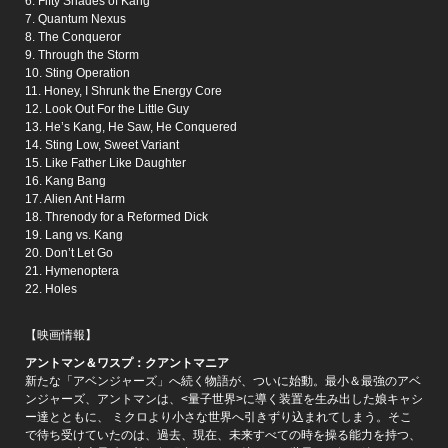
6. Fifty Shades of Kang
7. Quantum Nexus
8. The Conqueror
9. Through the Storm
10. Sting Operation
11. Honey, I Shrunk the Energy Core
12. Look Out For the Little Guy
13. He’s Kang, He Saw, He Conquered
14. Sting Low, Sweet Variant
15. Like Father Like Daughter
16. Kang Bang
17. Alien Ant Harm
18. Threnody for a Reformed Dick
19. Lang vs. Kang
20. Don’t Let Go
21. Hymenoptera
22. Holes
【映画情報】
アントマン＆ワスプ：クアントマニア
新たな「アベンジャーズ」へ続く物語が、ついに始動。最小＆最強のアベ
ンジャーズ、アントマンは、<量子世界>に導く装置を生み出した娘キャシ
ー達とともに、 ミクロより小さな世界へ引きずり込まれてしまう。そこ
で待ち受けていたのは、過去、現在、未来すべての時を操る能力を持つ、