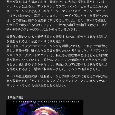
整合が取れるよう努めており、音楽もそこに大きな役割を果たしていま
す。ベックによると、アントマン、ワスプ、ハンク・ピム博士にはそれぞ
れテーマ・ソングがあり、本作『アントマン＆ワスプ：クアントマニア』
ではその曲をかなり活用しています。「リードと私にとって重要だったの
は、この作品と前作を音楽的に繋げることでした。また、前2作で確立し
た変拍子の使い方も続けています。一般的な3拍子や4拍子ではなく、5拍
子や7拍子のフレーズやリズムを使っているのです。」
最新作の舞台となる＜量子世界＞を表現するため、前作とは異なる新しさ
を感じられるよう音楽づくりに取り組む！
彼らはキャラクターのテーマ・ソングを活用しつつも、これまでの冒険と
新しい冒険を切り離すような音楽を作りたいと考えました。「『アントマ
ン＆ワスプ：クアントマニア』は、私たちが住む世界とはほとんど別の世
界が舞台になっています。前2作のアントマンの精神とキャラクターの愛
らしさ、親しみやすさを保ちつつ、映画とスコアに前作とは異なる新しさ
を感じられるよう、懸命に取り組みました」とベックは語りました。
マーベル史上最凶の敵・征服者カーンとの戦いを壮大に彩る迫力満点の音
楽が収録された『アントマン＆ワスプ：クアントマニア』のオリジナル・
サウンドトラックもぜひお楽しみください。
【商品情報】