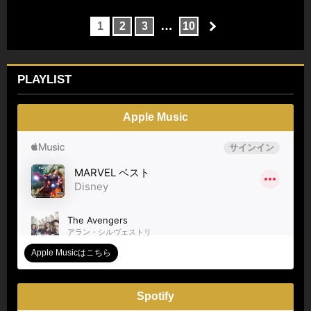
…
1
2
3
10
PLAYLIST
Apple Music
Apple Musicはこちら
Spotify