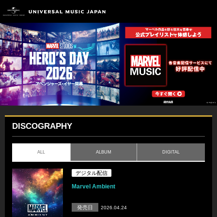
DISCOGRAPHY
ALL
ALBUM
DIGITAL
デジタル配信
Marvel Ambient
発売日
2026.04.24