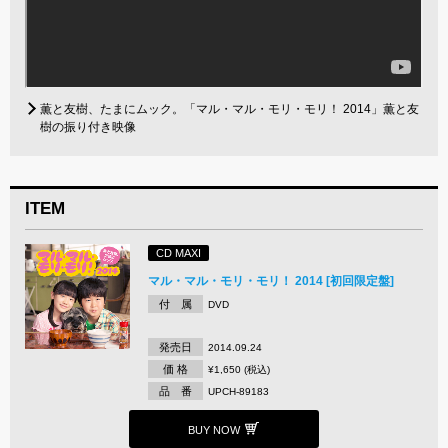
薫と友樹、たまにムック。「マル・マル・モリ・モリ！ 2014」薫と友
樹の振り付き映像
ITEM
CD MAXI
マル・マル・モリ・モリ！ 2014 [初回限定盤]
付 属
DVD
発売日
2014.09.24
価 格
¥1,650 (税込)
品 番
UPCH-89183
BUY NOW