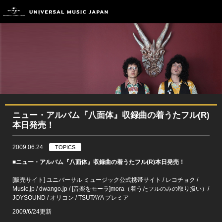
ニュー・アルバム『八面体』収録曲の着うたフル(R)
本日発売！
2009.06.24
TOPICS
■ニュー・アルバム『八面体』収録曲の着うたフル(R)本日発売！
[販売サイト] ユニバーサル ミュージック公式携帯サイト / レコチョク /
Music.jp / dwango.jp / [音楽をモーラ]mora（着うたフルのみの取り扱い）/
JOYSOUND / オリコン / TSUTAYA プレミア
2009/6/24更新