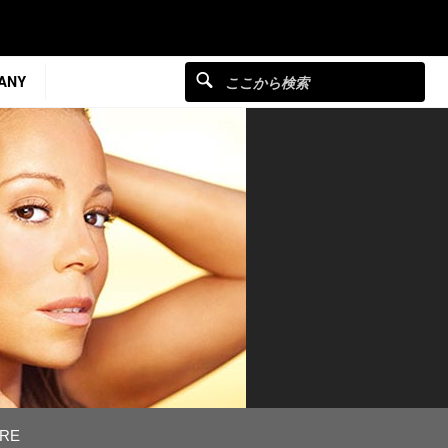
ANY
RE