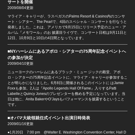
サートを開催
2009/08/04更新
マライア・キャリーが、ラスベガスのPalms Resort & Casino内のコンサ
ート・シアター、The Pearlで、4回のスペシャル・コンサートを行なうと
発表しました。これは、アメリカで9月15日にリリース予定のニュー・ア
ルバム『メモワール』のお 披露目ライヴで、コンサート日程は9月11日と
12日、10月9日と10日の4日間となっています。
■NYハーレムにあるアポロ・シアターの75周年記念イベントへ
の参加が決定
2009/04/10更新
ニューヨークのハーレムにあるブラック・ミュー ジックの殿堂、アポ
ロ・シアターの75周年記念イベントに、マライア・キャリーが参加するこ
とが明らかになりました。6月8日に開催されるこのイベントに はJamie
Foxxも参加。2人は『Apollo Legends Hall Of Fame』入りするPatti
LabelleとQuincy Jonesのプレゼンターを務める予定になっています。当
日は他に、Anita BakerやO’Jaysもパフォーマンスを披露するということ
です。
■オバマ大統領就任式イベント出演日時発表
2009/01/16更新
●1月20日 7:00 pm @Walter E. Washington Convention Center, Hall D