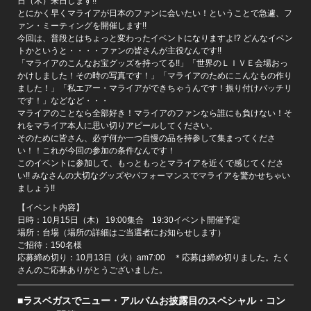
日（木）来日します!!
とにかく早くマライアが日本のファンに会いたい！ということで急遽、フ
ァン・ミーティングを開催します!!
今回は、普段とはちょっと変わったイベントになりますよ!? どんなイベン
トかというと・・・・ファンの皆さんが主役なんです!!
「マライアのこんなお宝グッズを持ってる!!」「世界のＬＩＶＥ会場おっ
かけしました！その時の写真です！」「マライアのためにこんなもの作り
ました！」「私エアー・マライアができちゃうんです！振り付けバッチリ
です！」などなど・・・
マライアのことなら全部好き！マライアのファンなら誰にも負けない！そ
れをマライア本人に思い切りアピールしてください。
そのために皆さん、必ず何か一つ自慢の品を持参して集まってくださ
い！！これが今回の参加の条件なんです！
このイベントに参加して、もっともっとマライアを近くで感じてくださ
い!! みなさんの大切なグッズやパフォーマンスでマライアを驚かせちゃい
ましょう!!
【イベント内容】
日時：10月15日（木） 19:00集合 19:30イベント開催予定
場所：台場（場所の詳細はご当選者にお知らせします）
ご招待：150名様
応募締め切り：10月13日（火）am7:00 ＊応募は締め切りました。たく
さんのご応募ありがとうございました。
■ラスベガスでニュー・アルバムお披露目のスペシャル・コン