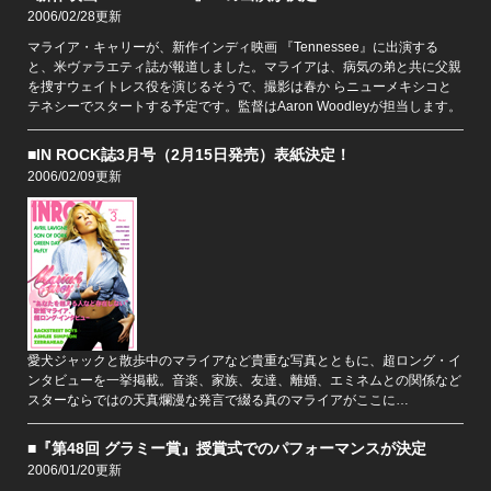
2006/02/28更新
マライア・キャリーが、新作インディ映画 『Tennessee』に出演する
と、米ヴァラエティ誌が報道しました。マライアは、病気の弟と共に父親
を捜すウェイトレス役を演じるそうで、撮影は春か らニューメキシコと
テネシーでスタートする予定です。監督はAaron Woodleyが担当します。
■IN ROCK誌3月号（2月15日発売）表紙決定！
2006/02/09更新
愛犬ジャックと散歩中のマライアなど貴重な写真とともに、超ロング・イ
ンタビューを一挙掲載。音楽、家族、友達、離婚、エミネムとの関係など
スターならではの天真爛漫な発言で綴る真のマライアがここに…
■『第48回 グラミー賞』授賞式でのパフォーマンスが決定
2006/01/20更新