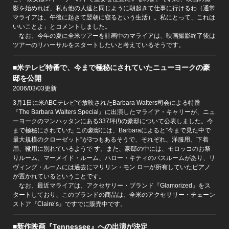
影を始めれば、私も他の人達と同じように朝起きて仕事に行けるわ（通常
マライアは、午後に起きて翌朝に寝るという生活）。私にとって、これは
いいことよ」とコメントしました。
なお、今年の夏に全米ツアーを計画中のマライアは、映画撮影終了後は
ツアーのリハーサルをスタートしたいと考えているそうです。
■米テレビ特番で、今まで極秘にされていたニューヨークの豪
邸を公開
2006/03/03更新
3月1日に米ABCテレビで放映されたBarbara Walters司会による特番
『The Barbara Walters Special』に出演したマライア・キャリーが、ニュ
ーヨークのマンハッタンにある337坪(!)の豪邸について公表しました。今
まで極秘にされていた この豪邸には、Barbaraによると”今まで見た中で
最大規模のクローゼット”が3つもあるそうで、それぞれ、洋服用、下着
用、靴用に別れているようで す。また、豪邸の中には、モロッコのお祭
りルーム、マーメイド・ルーム、ハロー・キティのバスルームがあり、リ
ヴィング・ルームには過去にマリリン・モン ローが所有していたピアノ
が置かれているということです。
なお、最近マライアは、アクセサリー・ブランド『Glamorized』をス
タートしており、このブランドの商品は、全米のアクセサリー・チェーン
ストア『Claire’s』ですでに販売中です。
■新作映画『Tennessee』への出演が決定