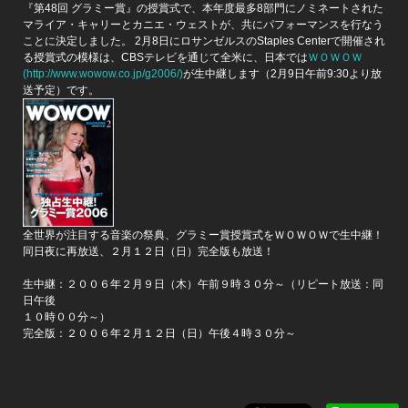
『第48回 グラミー賞』の授賞式で、本年度最多8部門にノミネートされた
マライア・キャリーとカニエ・ウェストが、共にパフォーマンスを行なう
ことに決定しました。 2月8日にロサンゼルスのStaples Centerで開催され
る授賞式の模様は、CBSテレビを通じて全米に、日本では
ＷＯＷＯＷ
(http://www.wowow.co.jp/g2006/)
が生中継します（2月9日午前9:30より放
送予定）です。
全世界が注目する音楽の祭典、グラミー賞授賞式をＷＯＷＯＷで生中継！
同日夜に再放送、２月１２日（日）完全版も放送！
生中継：２００６年２月９日（木）午前９時３０分～（リピート放送：同
日午後
１０時００分～）
完全版：２００６年２月１２日（日）午後４時３０分～